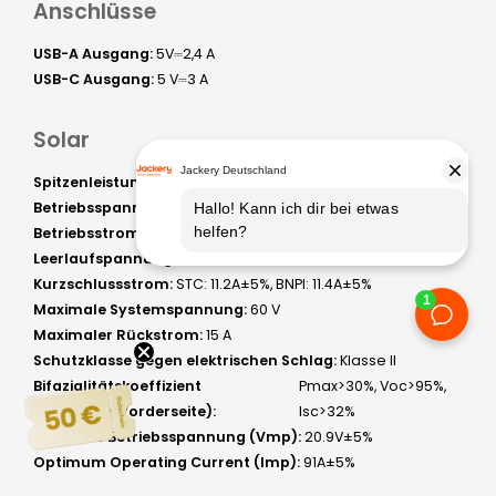
Anschlüsse
USB-A Ausgang:
5V⎓2,4 A
USB-C Ausgang:
5 V⎓3 A
Solar
Spitzenleistung:
STC: 200W±5%, BNPI: 208W±5%
Betriebsspannung:
STC: 20V±5%, BNPI: 20.2V±5%
Betriebsstrom:
STC: 10A±5%, BNPI: 10.3A±5%
Leerlaufspannung:
STC: 24.8V±5%, BNPI: 25V±5%
Kurzschlussstrom:
STC: 11.2A±5%, BNPI: 11.4A±5%
Maximale Systemspannung:
60 V
Maximaler Rückstrom:
15 A
Schutzklasse gegen elektrischen Schlag:
Klasse II
Bifazialitätskoeffizient
Pmax>30%, Voc>95%,
(Rückseite/Vorderseite):
Isc>32%
Optimale Betriebsspannung (Vmp):
20.9V±5%
Optimum Operating Current (Imp):
91A±5%