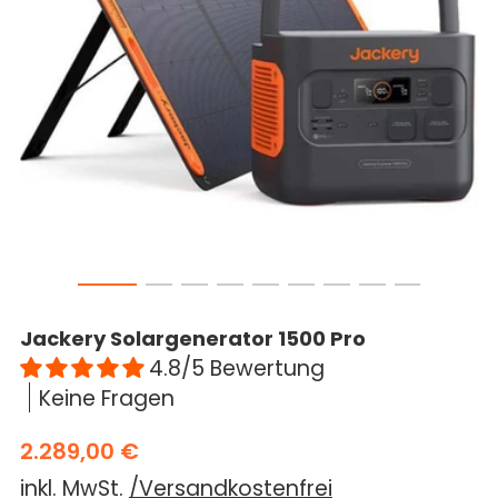
die Produktpflege
Erhalten Sie 15% Rabatt, sobald die
Läuft auf Hochtouren!
Garantie abgelaufen ist
Passwortfreie Anmelden/Einloggen
Einloggen
Konto erstellen
Jackery Solargenerator 1500 Pro
4.8/5 Bewertung
Keine Fragen
2.289,00 €
inkl. MwSt.
/Versandkostenfrei