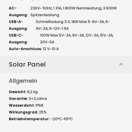
AC-
230V~ 50Hz, 1.31A, 1.800W Nennleistung, 3.600W
Ausgang:
Spitzenleistung
USB-A-
Schnellladung 3.0, 18W Max 5-6V⎓3A, 6-
Ausgang:
9V⎓2A, 9-12V⎓1.5A
USB-C-
100W Max 5V⎓3A, 9V⎓3A, 12V⎓3A, 15V⎓3A,
Ausgang:
20V⎓5A
Auto-Anschluss:
12 V⎓10 A
Solar Panel
Allgemein
Gewicht:
6,2 kg
Garantie:
3+2Jahre
Wasserdicht:
IP68
Wirkungsgrad:
25%
Betriebstemperatur:
-20°C~65°C