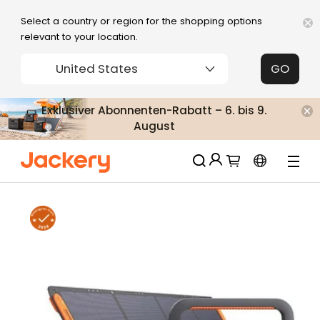
Select a country or region for the shopping options
relevant to your location.
United States
GO
Exklusiver Abonnenten-Rabatt – 6. bis 9.
August
Jackery-Mitgliedschaft für mehrere
Neu!
Vorteile
Erhalten Sie 200€ Rabatt bei Ihrer ersten
Limitierter!
Registrierung
Kostenloses Geschenk bei Bestellungen
über 2000€
Erhalten Sie regelmäßige Erinnerungen an