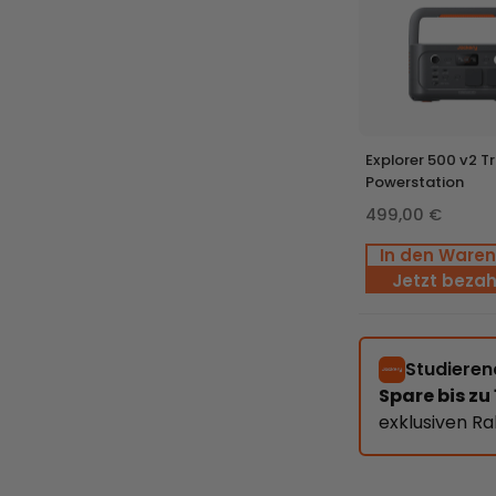
ax
SolarVault 3 Pro Max
SolarVault 3 Pro Max
+ 4 x 500W Bifical
+ BP2500
Explorer 500 v2 T
Solar Panel
Powerstation
499,00 €
Neu
In den Ware
Jetzt bezah
ax
x
r