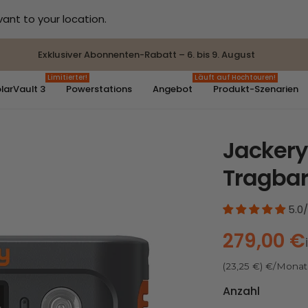
vant to your location.
Exklusiver Abonnenten-Rabatt – 6. bis 9. August
Limitierter!
Läuft auf Hochtouren!
larVault 3
Powerstations
Angebot
Produkt-Szenarien
Jackery
ehr ansehen
ehr ansehen
Vergleich
 53% Rabatt
Tragbar
ABATT
Neu
50% RABATT
5.0
279,00 €
SolarVault 3 Pro + 2 x
SolarVault 3 Pro + 4 x
Anzahl
500W Bifical Solar
450W Bifical Solar
Panel
Panel