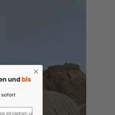
ren und
bis
 sofort