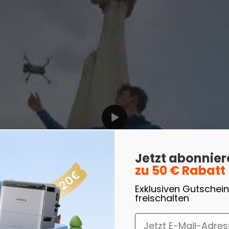
500
Mehr ansehen
ABATT
00
|
ult
Jetzt abonnie
zu 50 € Rabatt
 Solarpanel
Mehr ansehen
Exklusiven Gutschein
freischalten
ABATT
16% RABATT
20% RABATT
Email