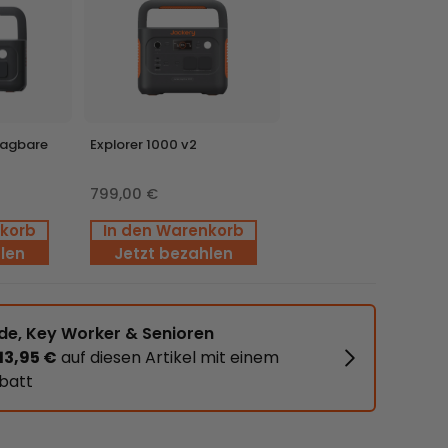
SolarVault 3 Pro Max
SolarVault 3 Pro Max
+ BP2500 + 4 x 500W
+ 2 x BP2500
ragbare
Explorer 1000 v2
Bifical Solar Panel
799,00 €
nkorb
In den Warenkorb
len
Jetzt bezahlen