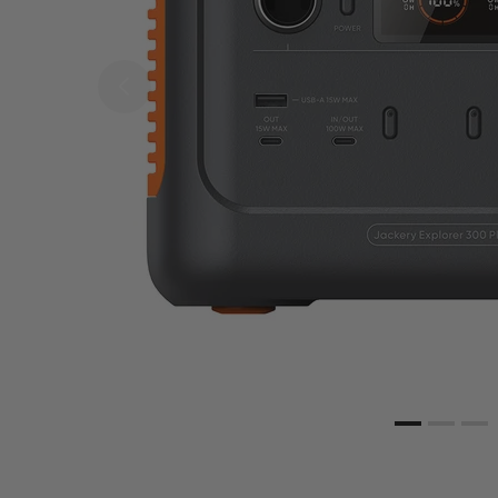
43% R
SolarVault 3 Pro 
BP2500 + 2 x 450
Bifical Solar Pane
SolarVault 3 Pro