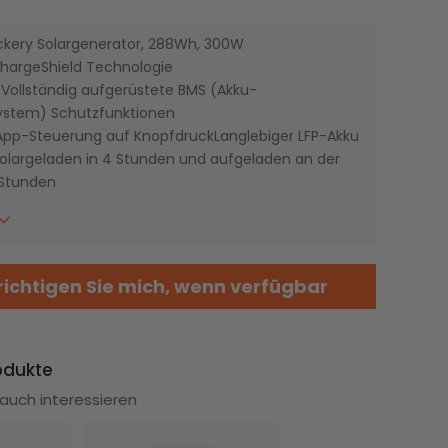
Konto erstellen
kery Solargenerator, 288Wh, 300W
42% RABATT
37% RABATT
ChargeShield Technologie
 : Vollständig aufgerüstete BMS (Akku-
stem) Schutzfunktionen
 App-Steuerung auf KnopfdruckLanglebiger LFP-Akku
solargeladen in 4 Stunden und aufgeladen an der
 Stunden
 emissionsfrei
SolarVault 3 Pro +
SolarVault 3 Pro + 4 x
Zufriedenheit: 5 Jahre lange Gewährleistung
BP2500 + 4 x 500W
245W Lightweight
Bifical Solar Panel
Rigid Solar Panel
 Deutschland und Österreich
ichtigen Sie mich, wenn verfügbar
odukte
auch interessieren
Empfohlen
26% RABATT