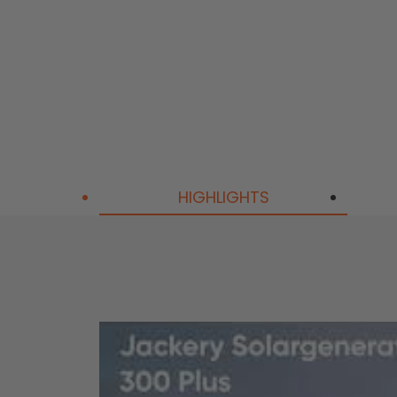
SolarVault 3 Pro
HIGHLIGHTS
SolarVault 3 Pro M
AC