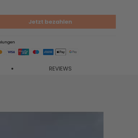
Jetzt bezahlen
32% RABATT
hlungen
REVIEWS
SolarVault 3 Pro Max
AC + 3 x BP2500