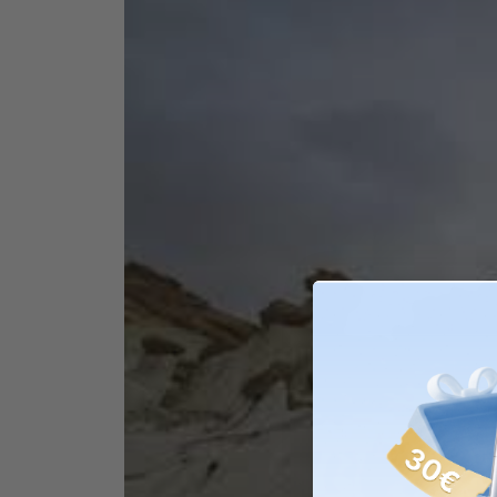
SolarVault 3 BP2
28% R
SolarVault 3 BP25
Kapazität 2.520 Wh 
Kompatibel mit SolarVa
3 Series
Balkonkraftwerk
14% R