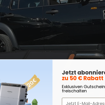
500
Mehr ansehen
ABATT
00
|
ult
Jetzt abonnie
zu 50 € Rabatt
 Solarpanel
Mehr ansehen
Exklusiven Gutschein
freischalten
ABATT
16% RABATT
20% RABATT
Email