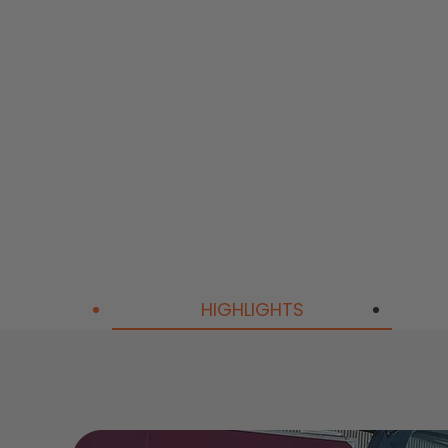
SolarVault 3 Pro
SolarVault 3 Pro M
HIGHLIGHTS
AC