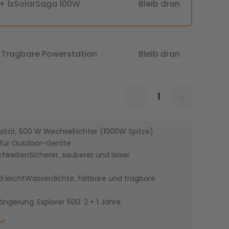
0+ 1xSolarSaga 100W
Bleib dran
Konto erstellen
42% RABATT
37% RABATT
0 Tragbare Powerstation
Bleib dran
SolarVault 3 Pro +
SolarVault 3 Pro + 4 x
BP2500 + 4 x 500W
245W Lightweight
Bifical Solar Panel
Rigid Solar Panel
ität, 500 W Wechselrichter (1000W Spitze)
für Outdoor-Geräte
hkeitenSicherer, sauberer und leiser
 leichtWasserdichte, faltbare und tragbare
ängerung: Explorer 500: 2 + 1 Jahre.
Empfohlen
26% RABATT
0 Solarpanel: 3 + 2 Jahre.
ch Deutschland und Österreich