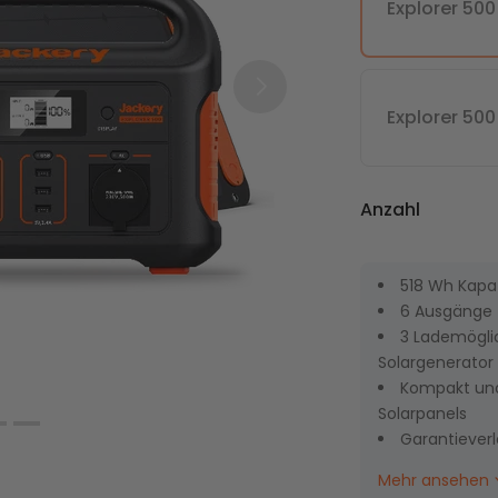
Explorer 50
ABATT
Neu
Empfohlen
Explorer 50
Anzahl
+
SolarVault 3 Pro +
SolarVault 3 Pro +
W
BP2500 + 2 x 500W
BP2500 + 4 x 450W
l
Bifical Solar Panel
Bifical Solar Panel
518 Wh Kapaz
6 Ausgänge 
3 Lademöglic
Solargenerator
Kompakt und
Solarpanels
 Max
Mehr ansehen
Garantieverl
Neu
Empfohlen
26% RABATT
SolarSaga 10
Mehr ansehen
Versand na