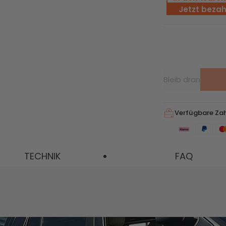
Jetzt bezah
 Max AC
Mehr ansehen
Neu
36% RABATT
Empfohlen
Bleib dran
Verfügbare Za
ax
SolarVault 3 Pro Max
SolarVault 3 Pro Max
TECHNIK
FAQ
AC + BP2500
AC + 2 x BP2500