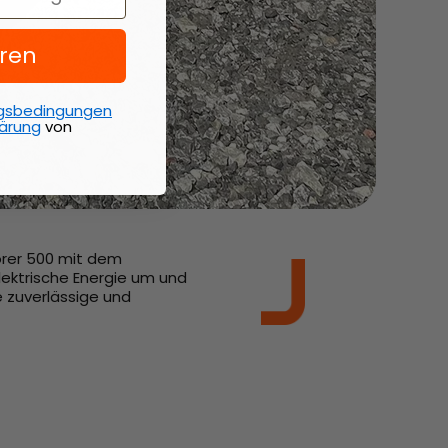
ren
gsbedingungen
ärung
von
lorer 500 mit dem
lektrische Energie um und
e zuverlässige und