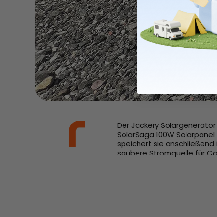
500Wp Bifaziale
Solarmodul
Leistung: 500 W pro
Modul | Kompatibel m
HomePower 2000 Ult
Der Jackery Solargenerator 
SolarSaga 100W Solarpanel 
speichert sie anschließend 
saubere Stromquelle für C