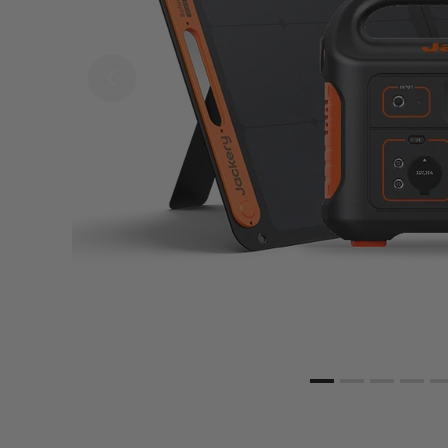
43% R
SolarVault 3 Pro 
BP2500 + 2 x 450
Bifical Solar Pane
SolarVault 3 Pro