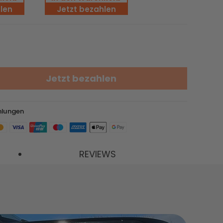
len
Jetzt bezahlen
32% RABATT
Jetzt bezahlen
hlungen
SolarVault 3 Pro Max
REVIEWS
AC + 3 x BP2500