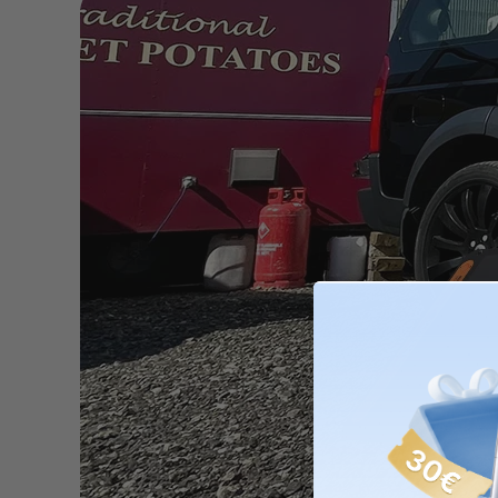
SolarVault 3 BP2
28% R
SolarVault 3 BP25
Kapazität 2.520 Wh 
Kompatibel mit SolarVa
3 Series
Balkonkraftwerk
14% R