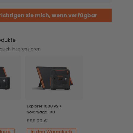
ichtigen Sie mich, wenn verfügbar
SolarVault 3 Pro Max
SolarVault 3 Pro Max
odukte
+ BP2500 + 4 x 500W
+ 2 x BP2500
Bifical Solar Panel
auch interessieren
Explorer 1000 v2 +
SolarSaga 100
999,00 €
nkorb
In den Warenkorb