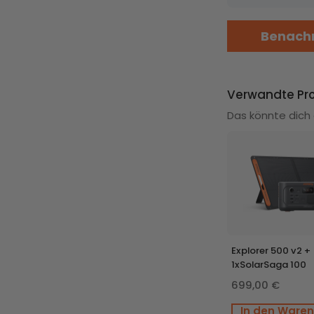
Benachr
ax
SolarVault 3 Pro Max
SolarVault 3 Pro Max
Verwandte Pr
+ 4 x 500W Bifical
+ BP2500
Solar Panel
Das könnte dich 
Neu
Explorer 500 v2 +
1xSolarSaga 100
ax
x
699,00 €
r
In den Ware