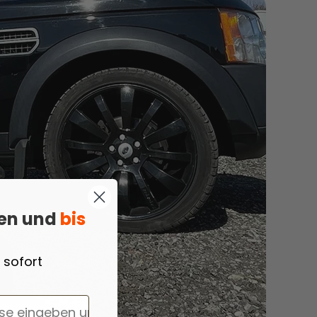
ren und
bis
 sofort